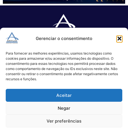
Gerenciar o consentimento
Especializada no desenvolvimento de softwares e serviços de 
TI.
Para fornecer as melhores experiências, usamos tecnologias como
cookies para armazenar e/ou acessar informações do dispositivo. O
consentimento para essas tecnologias nos permitirá processar dados
como comportamento de navegação ou IDs exclusivos neste site. Não
(11) 3017-0999
consentir ou retirar o consentimento pode afetar negativamente certos
contato@antlia.com.br
recursos e funções.
Aceitar
São Paulo
Negar
Alameda Campinas, 1100 – 3°Andar,
Ver preferências
São Paulo