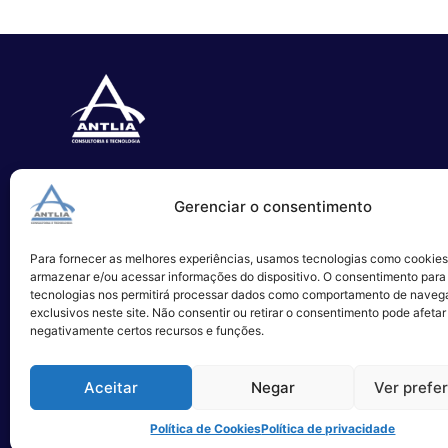
Especializada no desenvolvimento
Gerenciar o consentimento
de softwares e serviços de TI.
Para fornecer as melhores experiências, usamos tecnologias como cookies
Alameda Campinas, 1100 – 3°Andar,
armazenar e/ou acessar informações do dispositivo. O consentimento para
São Paulo
tecnologias nos permitirá processar dados como comportamento de naveg
exclusivos neste site. Não consentir ou retirar o consentimento pode afetar
negativamente certos recursos e funções.
Aceitar
Negar
Ver prefe
Política de Cookies
Política de privacidade