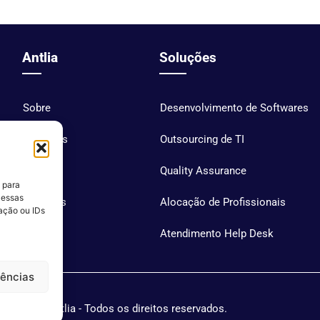
Antlia
Soluções
Sobre
Desenvolvimento de Softwares
Soluções
Outsourcing de TI
Blog
Quality Assurance
 para
 essas
Carreiras
Alocação de Profissionais
ação ou IDs
Contato
Atendimento Help Desk
rências
Antlia - Todos os direitos reservados.