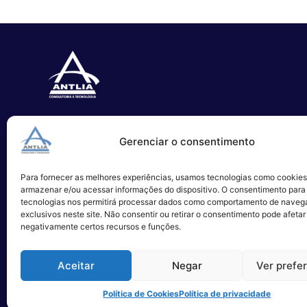
Especializada no desenvolvimento
Gerenciar o consentimento
de softwares e serviços de TI.
Para fornecer as melhores experiências, usamos tecnologias como cookies
Alameda Campinas, 1100 – 3°Andar,
armazenar e/ou acessar informações do dispositivo. O consentimento para
São Paulo
tecnologias nos permitirá processar dados como comportamento de naveg
exclusivos neste site. Não consentir ou retirar o consentimento pode afetar
negativamente certos recursos e funções.
Aceitar
Negar
Ver prefe
Política de Cookies
Política de privacidade