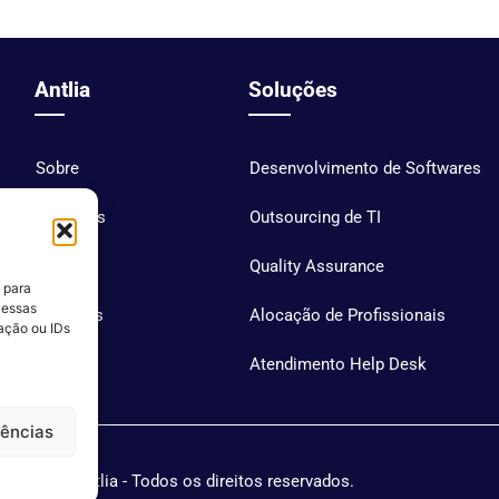
Antlia
Soluções
Sobre
Desenvolvimento de Softwares
Soluções
Outsourcing de TI
Blog
Quality Assurance
 para
 essas
Carreiras
Alocação de Profissionais
ação ou IDs
Contato
Atendimento Help Desk
rências
Antlia - Todos os direitos reservados.