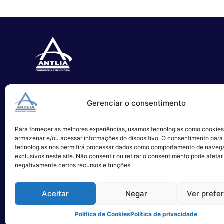
Especializada no desenvolvimento
Gerenciar o consentimento
de softwares e serviços de TI.
Para fornecer as melhores experiências, usamos tecnologias como cookies
Alameda Campinas, 1100 – 3°Andar,
armazenar e/ou acessar informações do dispositivo. O consentimento para
São Paulo
tecnologias nos permitirá processar dados como comportamento de naveg
exclusivos neste site. Não consentir ou retirar o consentimento pode afetar
negativamente certos recursos e funções.
Aceitar
Negar
Ver prefe
Política de Cookies
Política de privacidade