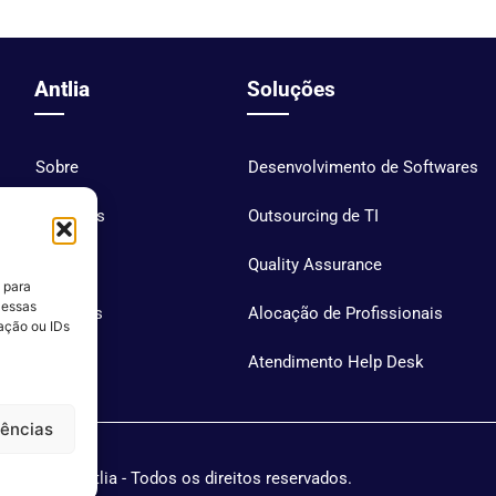
Antlia
Soluções
Sobre
Desenvolvimento de Softwares
Soluções
Outsourcing de TI
Blog
Quality Assurance
 para
 essas
Carreiras
Alocação de Profissionais
ação ou IDs
Contato
Atendimento Help Desk
rências
Antlia - Todos os direitos reservados.