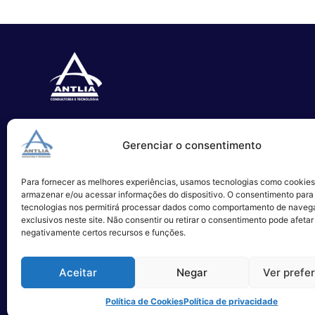
Especializada no desenvolvimento
Gerenciar o consentimento
de softwares e serviços de TI.
Para fornecer as melhores experiências, usamos tecnologias como cookies
Alameda Campinas, 1100 – 3°Andar,
armazenar e/ou acessar informações do dispositivo. O consentimento para
São Paulo
tecnologias nos permitirá processar dados como comportamento de naveg
exclusivos neste site. Não consentir ou retirar o consentimento pode afetar
negativamente certos recursos e funções.
Aceitar
Negar
Ver prefe
Política de Cookies
Política de privacidade