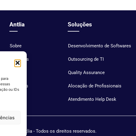
Antlia
Soluções
Sobre
Desenvolvimento de Softwares
Soluções
Outsourcing de TI
Blog
Quality Assurance
 para
 essas
Carreiras
Alocação de Profissionais
ação ou IDs
Contato
Atendimento Help Desk
rências
Antlia - Todos os direitos reservados.