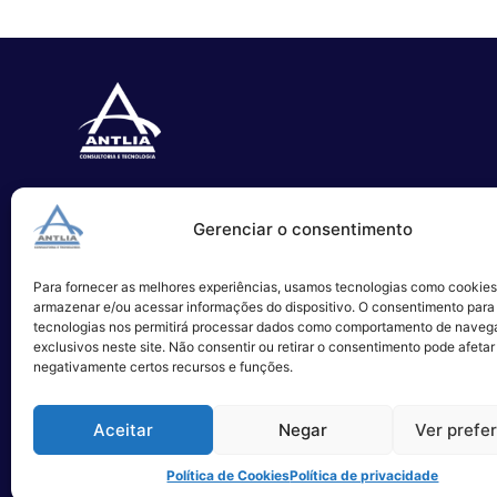
Especializada no desenvolvimento
Gerenciar o consentimento
de softwares e serviços de TI.
Para fornecer as melhores experiências, usamos tecnologias como cookies
Alameda Campinas, 1100 – 3°Andar,
armazenar e/ou acessar informações do dispositivo. O consentimento para
São Paulo
tecnologias nos permitirá processar dados como comportamento de naveg
exclusivos neste site. Não consentir ou retirar o consentimento pode afetar
negativamente certos recursos e funções.
Aceitar
Negar
Ver prefe
Política de Cookies
Política de privacidade