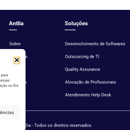
Antlia
Soluções
Sobre
Desenvolvimento de Softwares
Soluções
Outsourcing de TI
Blog
Quality Assurance
 para
 essas
Carreiras
Alocação de Profissionais
ação ou IDs
Contato
Atendimento Help Desk
rências
Antlia - Todos os direitos reservados.