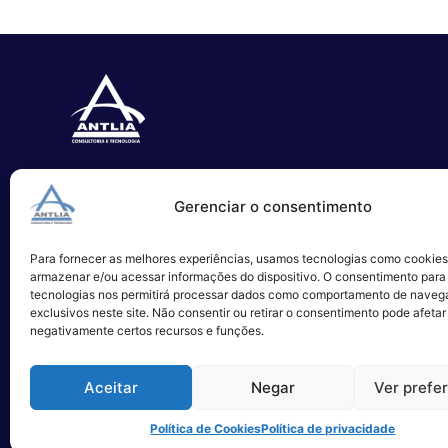
Especializada no desenvolvimento
Gerenciar o consentimento
de softwares e serviços de TI.
Para fornecer as melhores experiências, usamos tecnologias como cookies
Alameda Campinas, 1100 – 3°Andar,
armazenar e/ou acessar informações do dispositivo. O consentimento para
São Paulo
tecnologias nos permitirá processar dados como comportamento de naveg
exclusivos neste site. Não consentir ou retirar o consentimento pode afetar
negativamente certos recursos e funções.
Aceitar
Negar
Ver prefe
Política de Cookies
Política de privacidade