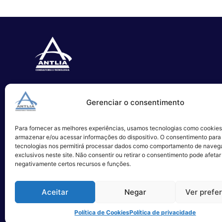
Especializada no desenvolvimento
Gerenciar o consentimento
de softwares e serviços de TI.
Para fornecer as melhores experiências, usamos tecnologias como cookies
Alameda Campinas, 1100 – 3°Andar,
armazenar e/ou acessar informações do dispositivo. O consentimento para
São Paulo
tecnologias nos permitirá processar dados como comportamento de naveg
exclusivos neste site. Não consentir ou retirar o consentimento pode afetar
negativamente certos recursos e funções.
Aceitar
Negar
Ver prefe
Política de Cookies
Política de privacidade