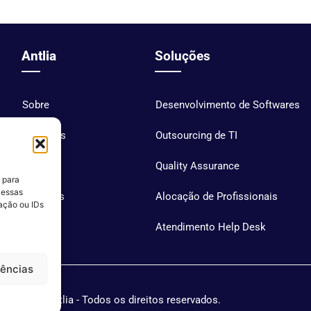
Antlia
Soluções
Sobre
Desenvolvimento de Softwares
Soluções
Outsourcing de TI
Blog
Quality Assurance
 para
 essas
Carreiras
Alocação de Profissionais
ação ou IDs
Contato
Atendimento Help Desk
rências
Antlia - Todos os direitos reservados.