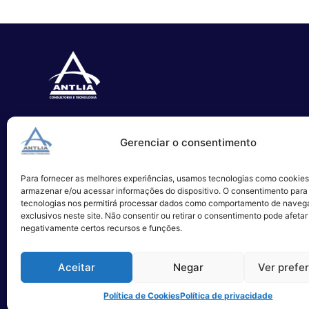
Especializada no desenvolvimento
Gerenciar o consentimento
de softwares e serviços de TI.
Para fornecer as melhores experiências, usamos tecnologias como cookies
Alameda Campinas, 1100 – 3°Andar,
armazenar e/ou acessar informações do dispositivo. O consentimento para
São Paulo
tecnologias nos permitirá processar dados como comportamento de naveg
exclusivos neste site. Não consentir ou retirar o consentimento pode afetar
negativamente certos recursos e funções.
Aceitar
Negar
Ver prefe
Política de Cookies
Política de privacidade