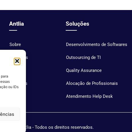
Antlia
Soluções
Sobre
Desenvolvimento de Softwares
Soluções
Outsourcing de TI
Blog
Quality Assurance
 para
 essas
Carreiras
Alocação de Profissionais
ação ou IDs
Contato
Atendimento Help Desk
rências
Antlia - Todos os direitos reservados.