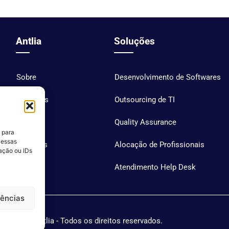
Antlia
Soluções
Sobre
Desenvolvimento de Softwares
Soluções
Outsourcing de TI
Blog
Quality Assurance
 para
 essas
Carreiras
Alocação de Profissionais
ação ou IDs
Contato
Atendimento Help Desk
rências
Antlia - Todos os direitos reservados.