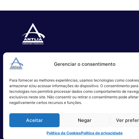
Especializada no desenvolvimento
Gerenciar o consentimento
de softwares e serviços de TI.
Para fornecer as melhores experiências, usamos tecnologias como cookies
Alameda Campinas, 1100 – 3°Andar,
armazenar e/ou acessar informações do dispositivo. O consentimento para
São Paulo
tecnologias nos permitirá processar dados como comportamento de naveg
exclusivos neste site. Não consentir ou retirar o consentimento pode afetar
negativamente certos recursos e funções.
Aceitar
Negar
Ver prefe
Política de Cookies
Política de privacidade