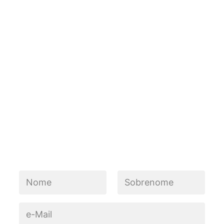
N
o
m
Nome
Sobrenome
e
E
*
-