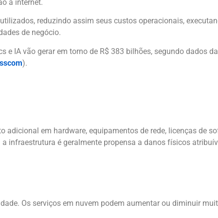
o à internet.
 utilizados, reduzindo assim seus custos operacionais, execut
dades de negócio.
tics e IA vão gerar em torno de R$ 383 bilhões, segundo dados d
asscom
).
nto adicional em hardware, equipamentos de rede, licenças de sof
 infraestrutura é geralmente propensa a danos físicos atribuív
bilidade. Os serviços em nuvem podem aumentar ou diminuir mui