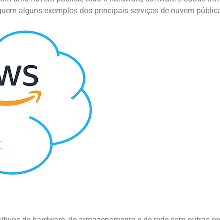
guem alguns exemplos dos principais serviços de nuvem públic
tivos de hardware, de armazenamento e de rede com outras org