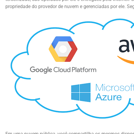
propriedade do provedor de nuvem e gerenciadas por ele. Se
Em uma nuvem pública, você compartilha os mesmos disposi