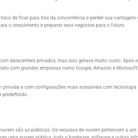
risco de ficar para trás da concorrência e perder sua vantagem
para o crescimento e preparar seus negócios para o futuro.
om datacenters privados, mas isso gerava muito custo. Após e
trato com grandes empresas como Google, Amazon e Microsoft
 privada e com configurações mais acessíveis com tecnologia O
 predefinido.
vem são as públicas. Os recursos de nuvem pertencem a um p
. Com uma nuvem pública, todo o hardware, software e outras inf