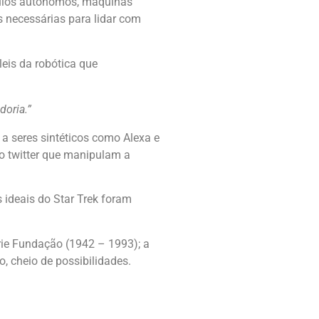
ículos autônomos, máquinas
s necessárias para lidar com
leis da robótica que
doria.”
a seres sintéticos como Alexa e
o twitter que manipulam a
 ideais do Star Trek foram
rie Fundação (1942 – 1993); a
, cheio de possibilidades.