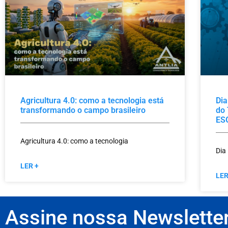
Agricultura 4.0: como a tecnologia está
Dia
transformando o campo brasileiro
do 
ES
Agricultura 4.0: como a tecnologia
Dia
LER +
LER
Assine nossa Newslette