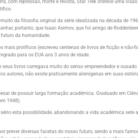
, com repressão, morte e revolta, Star Trek oferece uma visão
ífico.
uito da filosofia original da série idealizada na década de 1
ranhar, portanto, que Isaac Asimov, que foi amigo de Roddenberr
 futuro da humanidade.
 mais prolíficos (escreveu centenas de livros de ficção e não-f
migrado para os EUA aos 3 anos de idade.
 de seus livros carregava muito do senso empreendedor e ousad
os autores, não existe praticamente alienígenas em suas estóri
pesar de possuir larga formação acadêmica. Graduado em Ciênc
 em 1948).
r a sério esta possibilidade, abandonando a vida acadêmica sete
 por prever diversas facetas do nosso futuro, sendo a mais fam