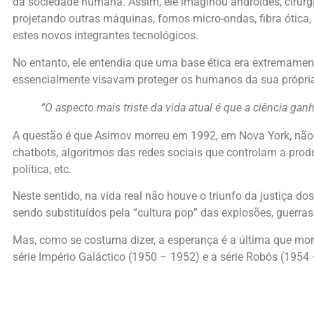
da sociedade humana. Assim, ele imaginou androides, cirurg
projetando outras máquinas, fornos micro-ondas, fibra ótica,
estes novos integrantes tecnológicos.
No entanto, ele entendia que uma base ética era extremament
essencialmente visavam proteger os humanos da sua própria 
“O aspecto mais triste da vida atual é que a ciência 
A questão é que Asimov morreu em 1992, em Nova York, não t
chatbots, algoritmos das redes sociais que controlam a pro
política, etc.
Neste sentido, na vida real não houve o triunfo da justiça 
sendo substituídos pela “cultura pop” das explosões, guerras 
Mas, como se costuma dizer, a esperança é a última que mor
série Império Galáctico (1950 – 1952) e a série Robôs (1954