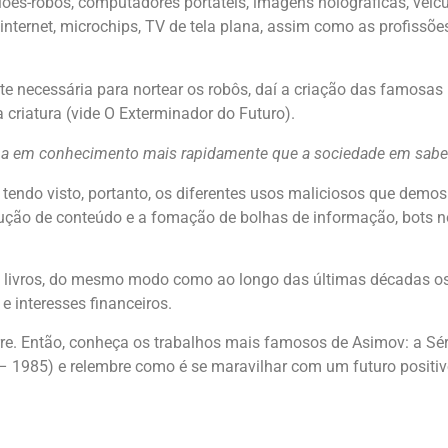
iões-robôs, computadores portáteis, imagens holográficas, ve
 internet, microchips, TV de tela plana, assim como as profissõe
e necessária para nortear os robôs, daí a criação das famosas 
criatura (vide O Exterminador do Futuro).
ganha em conhecimento mais rapidamente que a sociedade em sabe
endo visto, portanto, os diferentes usos maliciosos que demos 
dução de conteúdo e a fomação de bolhas de informação, bots n
dos livros, do mesmo modo como ao longo das últimas décadas os
e interesses financeiros.
re. Então, conheça os trabalhos mais famosos de Asimov: a Sé
 – 1985) e relembre como é se maravilhar com um futuro positivo