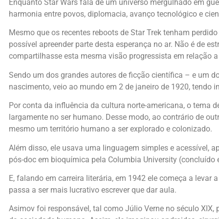
Enquanto Star Wars fala de um universo mergulhado em guerra
harmonia entre povos, diplomacia, avanço tecnológico e cient
Mesmo que os recentes reboots de Star Trek tenham perdido m
possível apreender parte desta esperança no ar. Não é de est
compartilhasse esta mesma visão progressista em relação a
Sendo um dos grandes autores de ficção científica – e um dos
nascimento, veio ao mundo em 2 de janeiro de 1920, tendo i
Por conta da influência da cultura norte-americana, o tema
largamente no ser humano. Desse modo, ao contrário de outr
mesmo um território humano a ser explorado e colonizado.
Além disso, ele usava uma linguagem simples e acessível, a
pós-doc em bioquímica pela Columbia University (concluído
E, falando em carreira literária, em 1942 ele começa a leva
passa a ser mais lucrativo escrever que dar aula.
Asimov foi responsável, tal como Júlio Verne no século XIX,