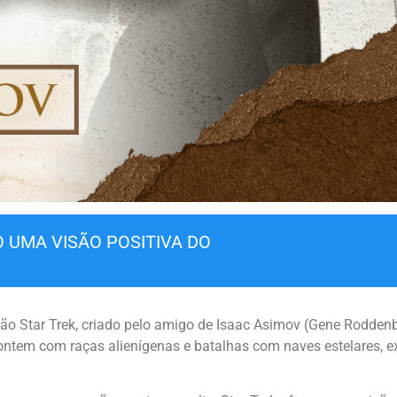
 UMA VISÃO POSITIVA DO
são Star Trek, criado pelo amigo de Isaac Asimov (Gene Roddenbe
tem com raças alienígenas e batalhas com naves estelares, e