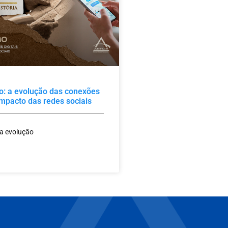
o: a evolução das conexões
 impacto das redes sociais
 a evolução