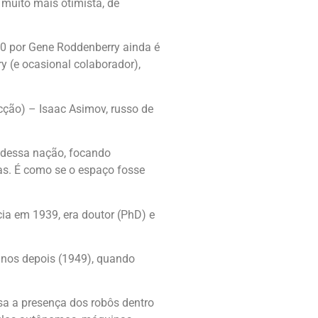
 muito mais otimista, de
960 por Gene Roddenberry ainda é
y (e ocasional colaborador),
icção) – Isaac Asimov, russo de
o dessa nação, focando
as. É como se o espaço fosse
ia em 1939, era doutor (PhD) e
 anos depois (1949), quando
osa a presença dos robôs dentro