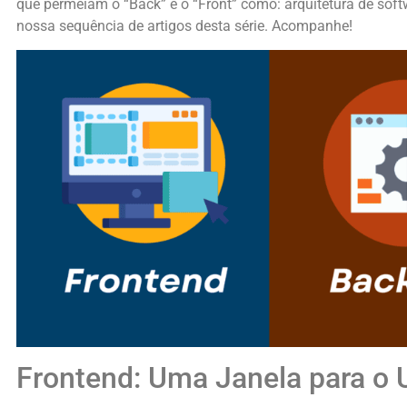
que permeiam o “Back” e o “Front” como: arquitetura de soft
nossa sequência de artigos desta série. Acompanhe!
Frontend: Uma Janela para o 