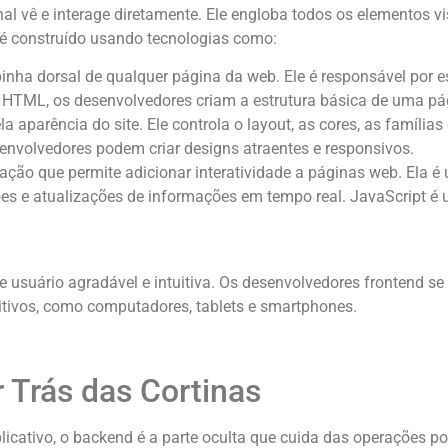
inal vê e interage diretamente. Ele engloba todos os elementos v
d é construído usando tecnologias como:
nha dorsal de qualquer página da web. Ele é responsável por es
ags HTML, os desenvolvedores criam a estrutura básica de uma p
 aparência do site. Ele controla o layout, as cores, as famílias
nvolvedores podem criar designs atraentes e responsivos.
ão que permite adicionar interatividade a páginas web. Ela é 
es e atualizações de informações em tempo real. JavaScript é u
de usuário agradável e intuitiva. Os desenvolvedores frontend se
itivos, como computadores, tablets e smartphones.
Trás das Cortinas
licativo, o backend é a parte oculta que cuida das operações por