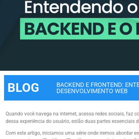
BLOG
BACKEND E FRONTEND: EN
DESENVOLVIMENTO WEB
Quando você navega na internet, acessa redes sociais, faz com
dessa experiência do usuário, estão duas partes essenciais 
Com este artigo, iniciamos uma série onde iremos abordar e