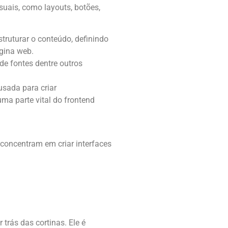
isuais, como layouts, botões,
truturar o conteúdo, definindo
ágina web.
 de fontes dentre outros
usada para criar
ma parte vital do frontend
 concentram em criar interfaces
 trás das cortinas. Ele é