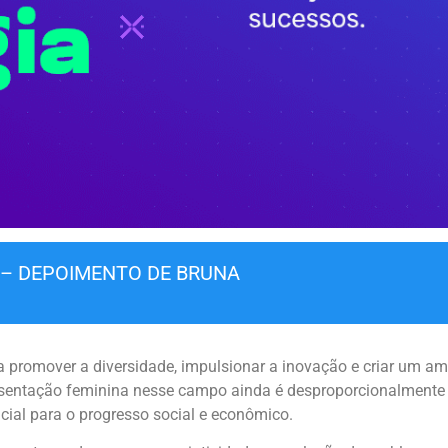
 – DEPOIMENTO DE BRUNA
promover a diversidade, impulsionar a inovação e criar um amb
esentação feminina nesse campo ainda é desproporcionalmente 
cial para o progresso social e econômico.