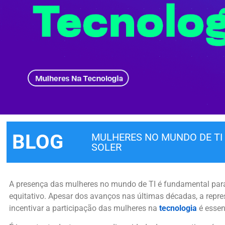
BLOG
MULHERES NO MUNDO DE TI
SOLER
A presença das mulheres no mundo de TI é fundamental para 
equitativo. Apesar dos avanços nas últimas décadas, a repr
incentivar a participação das mulheres na
tecnologia
é essen