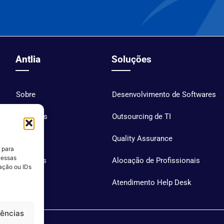
Antlia
Soluções
Sobre
Desenvolvimento de Softwares
Soluções
Outsourcing de TI
Blog
Quality Assurance
 para
 essas
Carreiras
Alocação de Profissionais
ação ou IDs
Contato
Atendimento Help Desk
rências