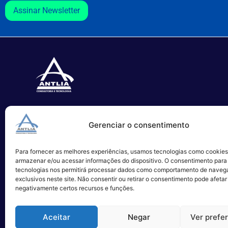
Assinar Newsletter
Especializada no desenvolvimento
Gerenciar o consentimento
de softwares e serviços de TI.
Para fornecer as melhores experiências, usamos tecnologias como cookies
Alameda Campinas, 1100 – 3°Andar,
armazenar e/ou acessar informações do dispositivo. O consentimento para
São Paulo
tecnologias nos permitirá processar dados como comportamento de naveg
exclusivos neste site. Não consentir ou retirar o consentimento pode afetar
negativamente certos recursos e funções.
Aceitar
Negar
Ver prefe