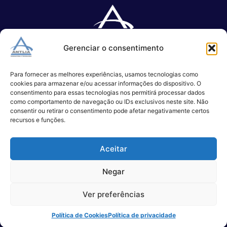
Gerenciar o consentimento
Especializada no desenvolvimento de softwares e serviços de 
TI.
Para fornecer as melhores experiências, usamos tecnologias como
cookies para armazenar e/ou acessar informações do dispositivo. O
consentimento para essas tecnologias nos permitirá processar dados
como comportamento de navegação ou IDs exclusivos neste site. Não
(11) 3017-0999
consentir ou retirar o consentimento pode afetar negativamente certos
contato@antlia.com.br
recursos e funções.
Aceitar
São Paulo
Negar
Alameda Campinas, 1100 – 3°Andar,
Ver preferências
São Paulo
Política de Cookies
Política de privacidade