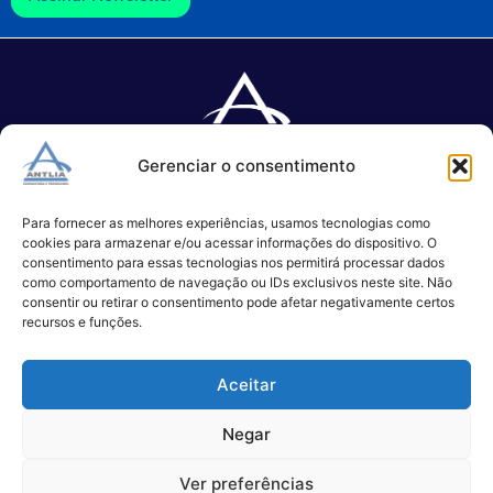
Gerenciar o consentimento
Especializada no desenvolvimento de softwares e serviços de 
TI.
Para fornecer as melhores experiências, usamos tecnologias como
cookies para armazenar e/ou acessar informações do dispositivo. O
consentimento para essas tecnologias nos permitirá processar dados
como comportamento de navegação ou IDs exclusivos neste site. Não
(11) 3017-0999
consentir ou retirar o consentimento pode afetar negativamente certos
contato@antlia.com.br
recursos e funções.
Aceitar
São Paulo
Negar
Ver preferências
Alameda Campinas, 1100 – 3°Andar,