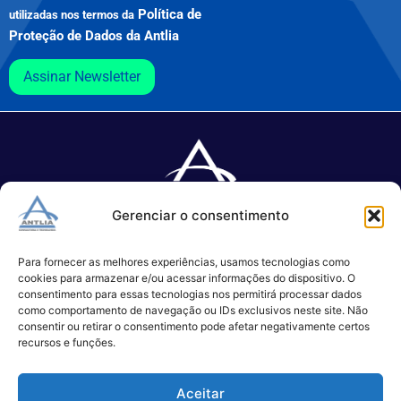
Política de
utilizadas nos termos da
Proteção de Dados da Antlia
Assinar Newsletter
Gerenciar o consentimento
Especializada no desenvolvimento de softwares e serviços de 
TI.
Para fornecer as melhores experiências, usamos tecnologias como
cookies para armazenar e/ou acessar informações do dispositivo. O
consentimento para essas tecnologias nos permitirá processar dados
como comportamento de navegação ou IDs exclusivos neste site. Não
(11) 3017-0999
consentir ou retirar o consentimento pode afetar negativamente certos
contato@antlia.com.br
recursos e funções.
Aceitar