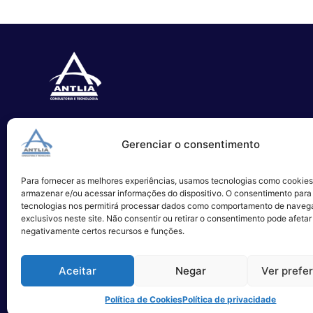
Especializada no desenvolvimento
Gerenciar o consentimento
de softwares e serviços de TI.
Para fornecer as melhores experiências, usamos tecnologias como cookies
Alameda Campinas, 1100 – 3°Andar,
armazenar e/ou acessar informações do dispositivo. O consentimento para
São Paulo
tecnologias nos permitirá processar dados como comportamento de naveg
exclusivos neste site. Não consentir ou retirar o consentimento pode afetar
negativamente certos recursos e funções.
Aceitar
Negar
Ver prefe
Política de Cookies
Política de privacidade