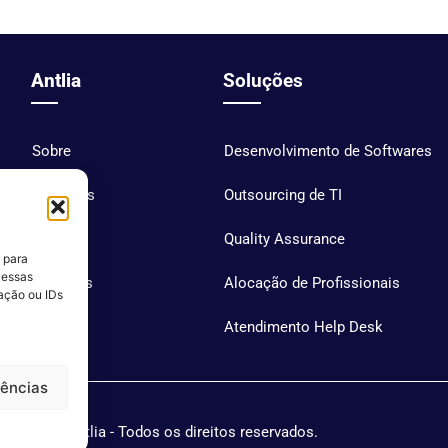
Antlia
Soluções
Sobre
Desenvolvimento de Softwares
Soluções
Outsourcing de TI
Blog
Quality Assurance
 para
 essas
Carreiras
Alocação de Profissionais
ação ou IDs
Contato
Atendimento Help Desk
rências
Antlia - Todos os direitos reservados.