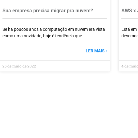
Sua empresa precisa migrar pra nuvem?
AWS x A
Se há poucos anos a computação em nuvem era vista
Está em
como uma novidade, hoje é tendência que
devemos 
LER MAIS •
25 de maio de 2022
4 de mai