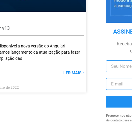
r v13
ASSIN
Receba 
disponível a nova versão do Angular!
amos lançamento da atualização para fazer
pilação das
LER MAIS •
eiro de 2022
Prometemos não u
de contato para e