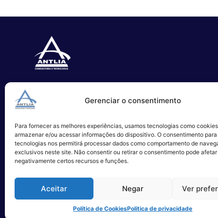
Especializada no desenvolvimento
Gerenciar o consentimento
de softwares e serviços de TI.
Para fornecer as melhores experiências, usamos tecnologias como cookies
Alameda Campinas, 1100 – 3°Andar,
armazenar e/ou acessar informações do dispositivo. O consentimento para
São Paulo
tecnologias nos permitirá processar dados como comportamento de naveg
exclusivos neste site. Não consentir ou retirar o consentimento pode afetar
negativamente certos recursos e funções.
Aceitar
Negar
Ver prefe
Política de Cookies
Política de privacidade