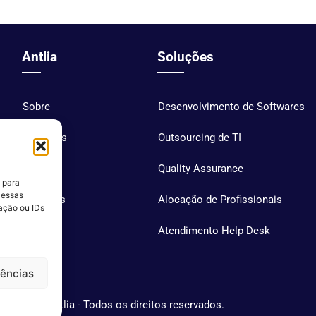
Antlia
Soluções
Sobre
Desenvolvimento de Softwares
Soluções
Outsourcing de TI
Blog
Quality Assurance
 para
 essas
Carreiras
Alocação de Profissionais
ação ou IDs
Contato
Atendimento Help Desk
rências
Antlia - Todos os direitos reservados.