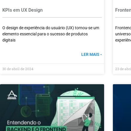
KPIs em UX Design
Fronten
O design de experiência do usuário (UX) tornou-se um
Frontend
elemento essencial para o sucesso de produtos
universo
digitais
experiên
LER MAIS •
30 de abril de 2024
23 de abr