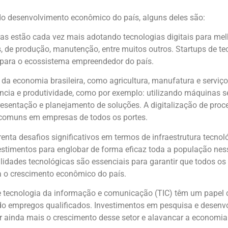
 do desenvolvimento econômico do país, alguns deles são:
as estão cada vez mais adotando tecnologias digitais para mel
 de produção, manutenção, entre muitos outros. Startups de te
o para o ecossistema empreendedor do país.
 da economia brasileira, como agricultura, manufatura e serviç
ência e produtividade, como por exemplo: utilizando máquinas 
sentação e planejamento de soluções. A digitalização de proc
 comuns em empresas de todos os portes.
enta desafios significativos em termos de infraestrutura tecnoló
estimentos para englobar de forma eficaz toda a população nes
ilidades tecnológicas são essenciais para garantir que todos 
ra o crescimento econômico do país.
e tecnologia da informação e comunicação (TIC) têm um papel 
ndo empregos qualificados. Investimentos em pesquisa e desenvol
nar ainda mais o crescimento desse setor e alavancar a econom