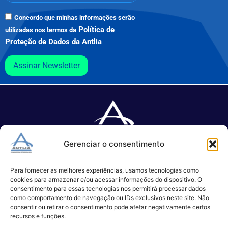
Concordo que minhas informações serão
Política de
utilizadas nos termos da
Proteção de Dados da Antlia
Assinar Newsletter
Gerenciar o consentimento
Especializada no desenvolvimento de softwares e serviços de 
TI.
Para fornecer as melhores experiências, usamos tecnologias como
cookies para armazenar e/ou acessar informações do dispositivo. O
consentimento para essas tecnologias nos permitirá processar dados
como comportamento de navegação ou IDs exclusivos neste site. Não
(11) 3017-0999
consentir ou retirar o consentimento pode afetar negativamente certos
contato@antlia.com.br
recursos e funções.