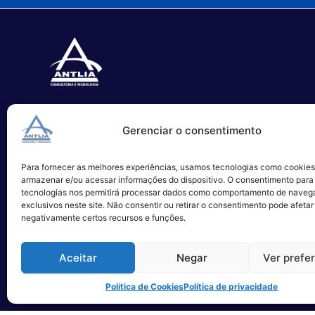
Especializada no desenvolvimento
Gerenciar o consentimento
de softwares e serviços de TI.
Para fornecer as melhores experiências, usamos tecnologias como cookies
Alameda Campinas, 1100 – 3°Andar,
armazenar e/ou acessar informações do dispositivo. O consentimento para
São Paulo
tecnologias nos permitirá processar dados como comportamento de naveg
exclusivos neste site. Não consentir ou retirar o consentimento pode afetar
negativamente certos recursos e funções.
Aceitar
Negar
Ver prefe
Política de Cookies
Política de privacidade