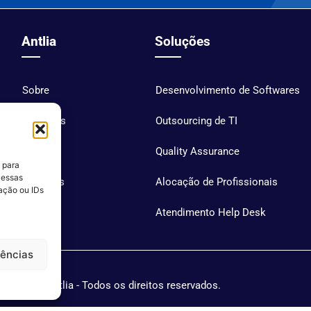
Antlia
Soluções
Sobre
Desenvolvimento de Softwares
Soluções
Outsourcing de TI
Blog
Quality Assurance
 para
 essas
Carreiras
Alocação de Profissionais
ação ou IDs
Contato
Atendimento Help Desk
rências
Antlia - Todos os direitos reservados.