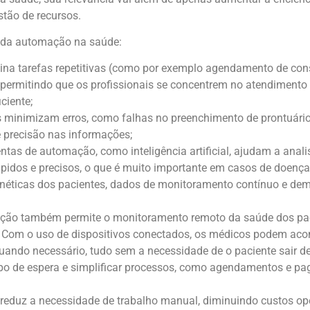
stão de recursos.
a da automação na saúde:
ina tarefas repetitivas (como por exemplo agendamento de con
 permitindo que os profissionais se concentrem no atendimento
ciente;
 minimizam erros, como falhas no preenchimento de prontuári
precisão nas informações;
entas de automação, como inteligência artificial, ajudam a ana
rápidos e precisos, o que é muito importante em casos de doenç
ticas dos pacientes, dados de monitoramento contínuo e dema
ção também permite o monitoramento remoto da saúde dos pac
. Com o uso de dispositivos conectados, os médicos podem ac
 quando necessário, tudo sem a necessidade de o paciente sair d
mpo de espera e simplificar processos, como agendamentos e p
 reduz a necessidade de trabalho manual, diminuindo custos op