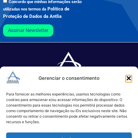
Concordo que minhas informações serão
Política de
utilizadas nos termos da
Proteção de Dados da Antlia
Assinar Newsletter
Gerenciar o consentimento
Especializada no desenvolvimento de softwares e serviços de 
TI.
Para fornecer as melhores experiências, usamos tecnologias como
cookies para armazenar e/ou acessar informações do dispositivo. O
consentimento para essas tecnologias nos permitirá processar dados
como comportamento de navegação ou IDs exclusivos neste site. Não
(11) 3017-0999
consentir ou retirar o consentimento pode afetar negativamente certos
contato@antlia.com.br
recursos e funções.