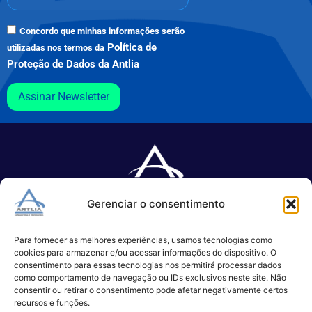
Concordo que minhas informações serão
Política de
utilizadas nos termos da
Proteção de Dados da Antlia
Assinar Newsletter
Gerenciar o consentimento
Especializada no desenvolvimento de softwares e serviços de 
TI.
Para fornecer as melhores experiências, usamos tecnologias como
cookies para armazenar e/ou acessar informações do dispositivo. O
consentimento para essas tecnologias nos permitirá processar dados
como comportamento de navegação ou IDs exclusivos neste site. Não
(11) 3017-0999
consentir ou retirar o consentimento pode afetar negativamente certos
contato@antlia.com.br
recursos e funções.