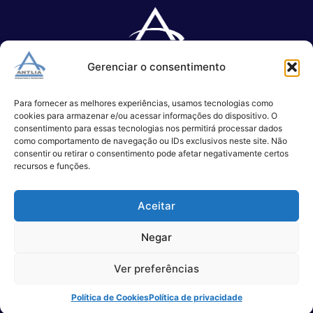
Gerenciar o consentimento
Especializada no desenvolvimento de softwares e serviços de 
TI.
Para fornecer as melhores experiências, usamos tecnologias como
cookies para armazenar e/ou acessar informações do dispositivo. O
consentimento para essas tecnologias nos permitirá processar dados
como comportamento de navegação ou IDs exclusivos neste site. Não
(11) 3017-0999
consentir ou retirar o consentimento pode afetar negativamente certos
contato@antlia.com.br
recursos e funções.
Aceitar
São Paulo
Negar
Alameda Campinas, 1100 – 3°Andar,
Ver preferências
São Paulo
Política de Cookies
Política de privacidade