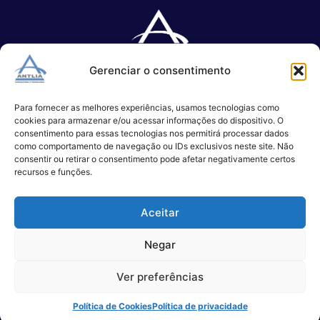
Gerenciar o consentimento
Especializada no desenvolvimento de softwares e serviços de 
TI.
Para fornecer as melhores experiências, usamos tecnologias como
cookies para armazenar e/ou acessar informações do dispositivo. O
consentimento para essas tecnologias nos permitirá processar dados
como comportamento de navegação ou IDs exclusivos neste site. Não
(11) 3017-0999
consentir ou retirar o consentimento pode afetar negativamente certos
contato@antlia.com.br
recursos e funções.
Aceitar
São Paulo
Negar
Alameda Campinas, 1100 – 3°Andar,
Ver preferências
São Paulo
Política de Cookies
Política de privacidade