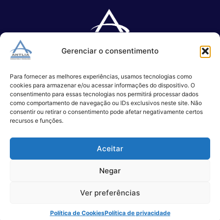
Gerenciar o consentimento
Especializada no desenvolvimento de softwares e serviços de 
TI.
Para fornecer as melhores experiências, usamos tecnologias como
cookies para armazenar e/ou acessar informações do dispositivo. O
consentimento para essas tecnologias nos permitirá processar dados
como comportamento de navegação ou IDs exclusivos neste site. Não
(11) 3017-0999
consentir ou retirar o consentimento pode afetar negativamente certos
contato@antlia.com.br
recursos e funções.
Aceitar
São Paulo
Negar
Alameda Campinas, 1100 – 3°Andar,
Ver preferências
São Paulo
Política de Cookies
Política de privacidade