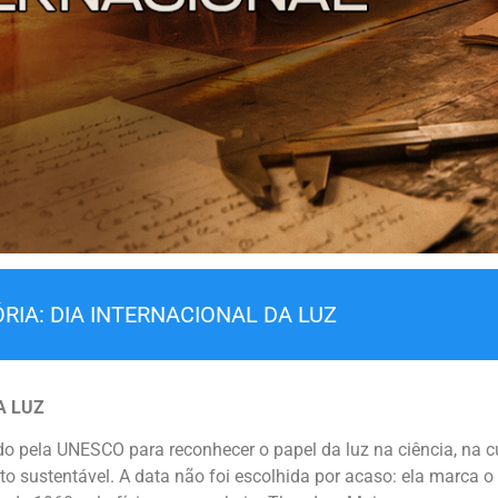
RIA: DIA INTERNACIONAL DA LUZ
A LUZ
do pela UNESCO para reconhecer o papel da luz na ciência, na cu
 sustentável. A data não foi escolhida por acaso: ela marca o 