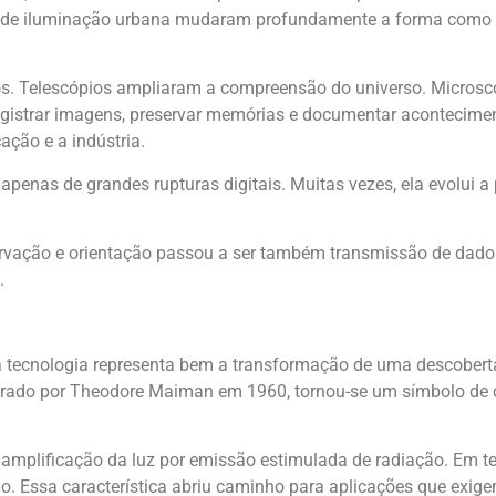
mas de iluminação urbana mudaram profundamente a forma como
os. Telescópios ampliaram a compreensão do universo. Microsc
egistrar imagens, preservar memórias e documentar acontecimen
ção e a indústria.
penas de grandes rupturas digitais. Muitas vezes, ela evolui a 
rvação e orientação passou a ser também transmissão de dados
.
sa tecnologia representa bem a transformação de uma descobert
operado por Theodore Maiman em 1960, tornou-se um símbolo de
 amplificação da luz por emissão estimulada de radiação. Em te
o. Essa característica abriu caminho para aplicações que exige