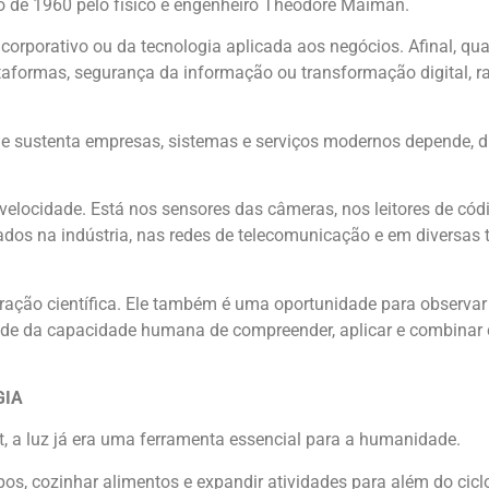
o de 1960 pelo físico e engenheiro Theodore Maiman.
o corporativo ou da tecnologia aplicada aos negócios. Afinal, 
taformas, segurança da informação ou transformação digital, 
que sustenta empresas, sistemas e serviços modernos depende, di
velocidade. Está nos sensores das câmeras, nos leitores de códi
zados na indústria, nas redes de telecomunicação e em diversas
bração científica. Ele também é uma oportunidade para observar
nde da capacidade humana de compreender, aplicar e combinar
GIA
, a luz já era uma ferramenta essencial para a humanidade.
os, cozinhar alimentos e expandir atividades para além do ciclo