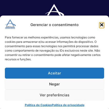
Gerenciar o consentimento
Especializada no desenvolvimento de softwares e serviços de 
TI.
Para fornecer as melhores experiências, usamos tecnologias como
cookies para armazenar e/ou acessar informações do dispositivo. O
consentimento para essas tecnologias nos permitirá processar dados
como comportamento de navegação ou IDs exclusivos neste site. Não
(11) 3017-0999
consentir ou retirar o consentimento pode afetar negativamente certos
contato@antlia.com.br
recursos e funções.
Aceitar
São Paulo
Negar
Ver preferências
Alameda Campinas, 1100 – 3°Andar,
São Paulo
Política de Cookies
Política de privacidade