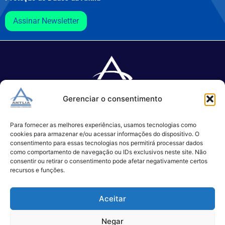
Assinar Newsletter
Gerenciar o consentimento
Especializada no desenvolvimento de softwares e serviços de 
TI.
Para fornecer as melhores experiências, usamos tecnologias como
cookies para armazenar e/ou acessar informações do dispositivo. O
consentimento para essas tecnologias nos permitirá processar dados
como comportamento de navegação ou IDs exclusivos neste site. Não
(11) 3017-0999
consentir ou retirar o consentimento pode afetar negativamente certos
contato@antlia.com.br
recursos e funções.
Aceitar
São Paulo
Negar