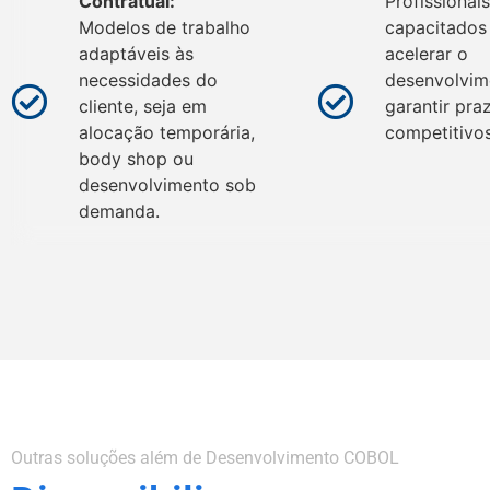
Contratual:
Profissionai
Modelos de trabalho
capacitados
adaptáveis às
acelerar o
necessidades do
desenvolvim
cliente, seja em
garantir pra
alocação temporária,
competitivos
body shop ou
desenvolvimento sob
demanda.
Outras soluções além de Desenvolvimento COBOL