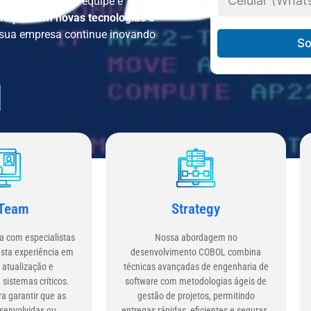
de porte. Nossa equipe é
e
n
l
gração com novas tecnologias e
y
e
e sua empresa continue inovando
*
f
So
o
n
e
C
IN DESENVOLVIMENTO COBOL
e
l
u
l
a
r
*
 Team
Strategy
a com especialistas
Nossa abordagem no
ta experiência em
desenvolvimento COBOL combina
atualização e
técnicas avançadas de engenharia de
sistemas críticos.
software com metodologias ágeis de
a garantir que as
gestão de projetos, permitindo
senvolvidas ou
entregas rápidas, eficientes e seguras.