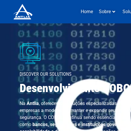
Home
Sobre
Sol
DISCOVER OUR SOLUTIONS
Desenvolvimento COBO
Na
Antlia
, oferecemos soluções especializadas em
de
empresas a modernizar, manter e expandir seus siste
segurança. O COBOL continua sendo essencial para ap
como
bancos, seguradoras e instituições govername