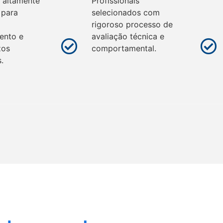
s altamente
Profissionais
 para
selecionados com
rigoroso processo de
ento e
avaliação técnica e
zos
comportamental.
.