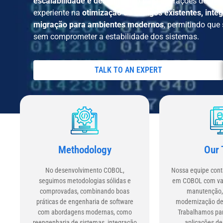
escalabilidade e desempenho
para operações de gran
experiente na
otimização de códigos existentes, inte
migração para ambientes modernos
, permitindo qu
sem comprometer a estabilidade dos sistemas.
TALK TO AN EXPERT
Methodology
Our
No desenvolvimento COBOL,
Nossa equipe cont
seguimos metodologias sólidas e
em COBOL com vas
comprovadas, combinando boas
manutenção, 
práticas de engenharia de software
modernização de 
com abordagens modernas, como
Trabalhamos par
reengenharia de sistemas, integração
aplicações de