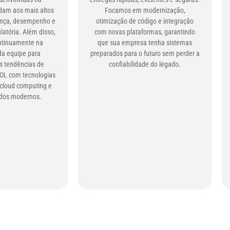
dam aos mais altos
Focamos em modernização,
ança, desempenho e
otimização de código e integração
atória. Além disso,
com novas plataformas, garantindo
ntinuamente na
que sua empresa tenha sistemas
da equipe para
preparados para o futuro sem perder a
 tendências de
confiabilidade do legado.
OL com tecnologias
cloud computing e
dos modernos.