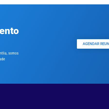
mento
AGENDAR REUN
tlia, somos
dade