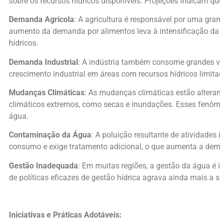
sobre os recursos hídricos disponíveis. Projeções indicam 
Demanda Agrícola
: A agricultura é responsável por uma gr
aumento da demanda por alimentos leva à intensificação da 
hídricos.
Demanda Industrial
: A indústria também consome grandes v
crescimento industrial em áreas com recursos hídricos limit
Mudanças Climáticas
: As mudanças climáticas estão altera
climáticos extremos, como secas e inundações. Esses fenôme
água.
Contaminação da Água
: A poluição resultante de atividade
consumo e exige tratamento adicional, o que aumenta a dema
Gestão Inadequada
: Em muitas regiões, a gestão da água é i
de políticas eficazes de gestão hídrica agrava ainda mais a s
Iniciativas e Práticas Adotáveis: