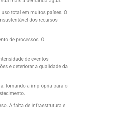
 ainda mais a demanda água.
 uso total em muitos países. O
insustentável dos recursos
ento de processos. O
intensidade de eventos
es e deteriorar a qualidade da
ua, tornando-a imprópria para o
stecimento.
o. A falta de infraestrutura e