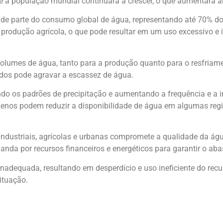
que a população mundial continuará a crescer, o que aumentará
ande parte do consumo global de água, representando até 70% do
produção agrícola, o que pode resultar em um uso excessivo e 
olumes de água, tanto para a produção quanto para o resfriam
ados pode agravar a escassez de água.
ndo os padrões de precipitação e aumentando a frequência e a 
nos podem reduzir a disponibilidade de água em algumas regiõ
s industriais, agrícolas e urbanas compromete a qualidade da ág
nda por recursos financeiros e energéticos para garantir o aba
nadequada, resultando em desperdício e uso ineficiente do recurs
ituação.